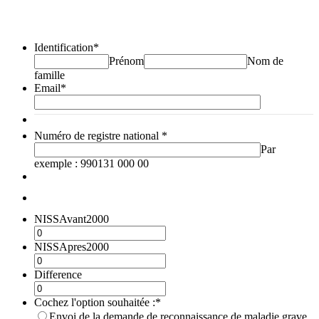
Identification
*
Prénom
Nom de
famille
Email
*
Numéro de registre national
*
Par
exemple : 990131 000 00
NISSAvant2000
NISSApres2000
Difference
Cochez l'option souhaitée :
*
Envoi de la demande de reconnaissance de maladie grave